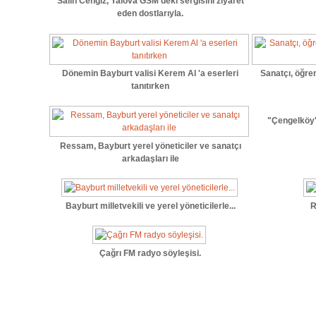
Salih Cengiz, Yalova GSM'deki sergisini ziyaret
eden dostlarıyla.
Dönemin Bayburt valisi Kerem Al 'a eserleri
Sanatçı, öğre
tanıtırken
"Çengelköy'
Ressam, Bayburt yerel yöneticiler ve sanatçı
arkadaşları ile
Bayburt milletvekili ve yerel yöneticilerle...
R
Çağrı FM radyo söyleşisi.