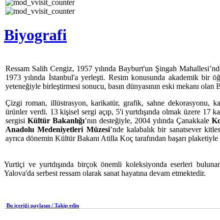
Biyografi
Ressam Salih Cengiz, 1957 yılında Bayburt'un Şingah Mahallesi’nde
1973 yılında İstanbul'a yerleşti. Resim konusunda akademik bir ö
yeteneğiyle birleştirmesi sonucu, basın dünyasının eski mekanı olan Ba
Çizgi roman, illüstrasyon, karikatür, grafik, sahne dekorasyonu, k
ürünler verdi. 13 kişisel sergi açıp, 5'i yurtdışında olmak üzer
sergisi
Kültür Bakanlığı
’nın desteğiyle, 2004 yılında Çanakkale
Ko
Anadolu Medeniyetleri Müzesi
’nde kalabalık bir sanatsever kitle
ayrıca dönemin Kültür Bakanı Atilla Koç tarafından başarı plaketiyle ö
Yurtiçi ve yurtdışında birçok önemli koleksiyonda eserleri buluna
Yalova'da serbest ressam olarak sanat hayatına devam etmektedir.
Bu içeriği paylaşın / Takip edin