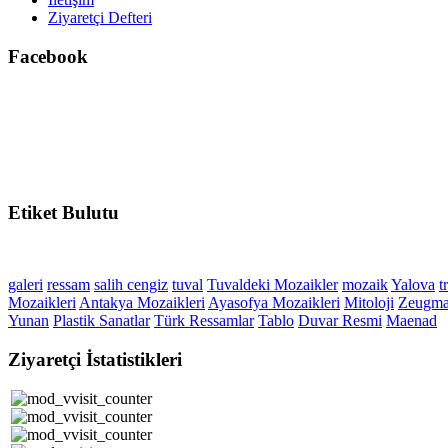
Ziyaretçi Defteri
Facebook
Etiket
Bulutu
galeri
ressam
salih cengiz
tuval
Tuvaldeki Mozaikler
mozaik
Yalova
t
Mozaikleri
Antakya Mozaikleri
Ayasofya Mozaikleri
Mitoloji
Zeugm
Yunan
Plastik Sanatlar
Türk Ressamlar
Tablo
Duvar Resmi
Maenad
Ziyaretçi
İstatistikleri