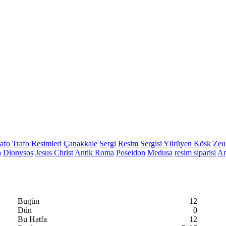
rafo
Trafo Resimleri
Çanakkale
Sergi
Resim Sergisi
Yürüyen Kösk
Zeu
a
Dionysos
Jesus Christ
Antik Roma
Poseidon
Medusa
resim siparisi
An
Bugün
12
Dün
0
Bu Hatfa
12