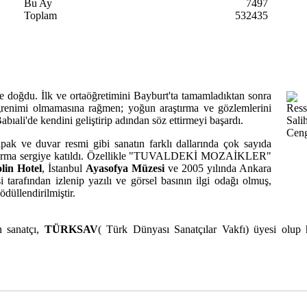
Bu Ay
7497
Toplam
532435
 doğdu. İlk ve ortaöğretimini Bayburt'ta tamamladıktan sonra
ğrenimi olmamasına rağmen; yoğun araştırma ve gözlemlerini
bıali'de kendini geliştirip adından söz ettirmeyi başardı.
apak ve duvar resmi gibi sanatın farklı dallarında çok sayıda
e 17 karma sergiye katıldı. Özellikle "TUVALDEKİ MOZAİKLER"
lin Hotel
, İstanbul
Ayasofya Müzesi
ve 2005 yılında Ankara
si tarafından izlenip yazılı ve görsel basının ilgi odağı olmuş,
düllendirilmiştir.
n sanatçı,
TÜRKSAV
( Türk Dünyası Sanatçılar Vakfı) üyesi olup 