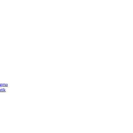
gma
tik