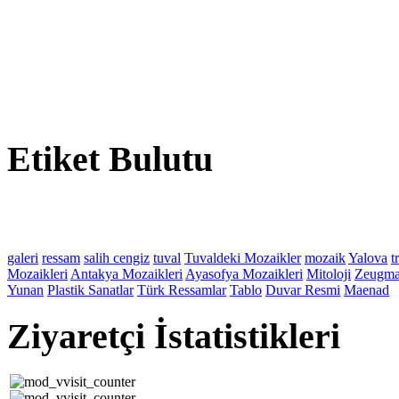
Etiket
Bulutu
galeri
ressam
salih cengiz
tuval
Tuvaldeki Mozaikler
mozaik
Yalova
t
Mozaikleri
Antakya Mozaikleri
Ayasofya Mozaikleri
Mitoloji
Zeugm
Yunan
Plastik Sanatlar
Türk Ressamlar
Tablo
Duvar Resmi
Maenad
Ziyaretçi
İstatistikleri