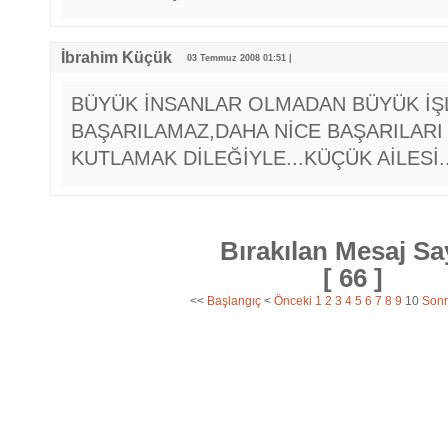
İbrahim Küçük
03 Temmuz 2008 01:51 |
BÜYÜK İNSANLAR OLMADAN BÜYÜK İŞ
BAŞARILAMAZ,DAHA NİCE BAŞARILARI 
KUTLAMAK DİLEĞİYLE...KÜÇÜK AİLESİ..
Bırakılan Mesaj Sa
[ 66 ]
<<
Başlangıç
<
Önceki
1
2
3
4
5
6
7
8
9
10
Sonr
Tasarım ve Uygulama:
Emrah C