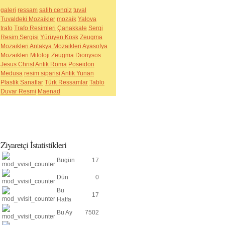
galeri
ressam
salih cengiz
tuval
Tuvaldeki Mozaikler
mozaik
Yalova
trafo
Trafo Resimleri
Çanakkale
Sergi
Resim Sergisi
Yürüyen Kösk
Zeugma
Mozaikleri
Antakya Mozaikleri
Ayasofya
Mozaikleri
Mitoloji
Zeugma
Dionysos
Jesus Christ
Antik Roma
Poseidon
Medusa
resim siparisi
Antik Yunan
Plastik Sanatlar
Türk Ressamlar
Tablo
Duvar Resmi
Maenad
Ziyaretçi
İstatistikleri
Bugün
17
Dün
0
Bu
17
Hatfa
Bu Ay
7502