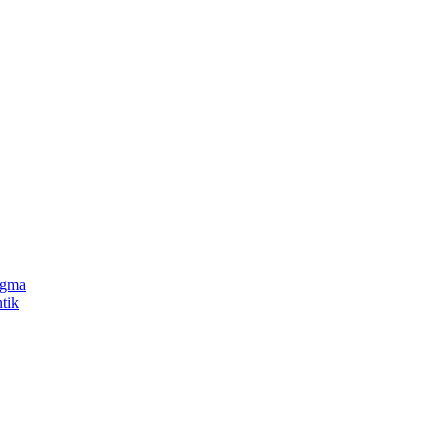
gma
tik