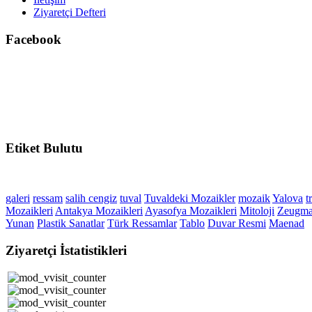
Ziyaretçi Defteri
Facebook
Etiket
Bulutu
galeri
ressam
salih cengiz
tuval
Tuvaldeki Mozaikler
mozaik
Yalova
t
Mozaikleri
Antakya Mozaikleri
Ayasofya Mozaikleri
Mitoloji
Zeugm
Yunan
Plastik Sanatlar
Türk Ressamlar
Tablo
Duvar Resmi
Maenad
Ziyaretçi
İstatistikleri