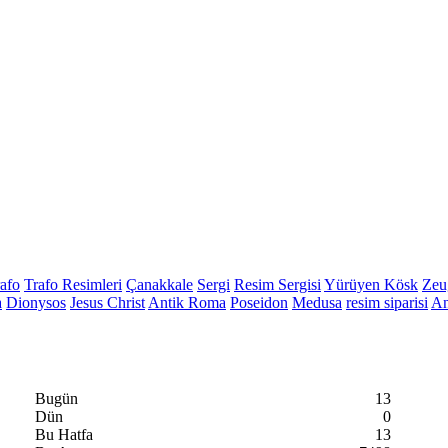
rafo
Trafo Resimleri
Çanakkale
Sergi
Resim Sergisi
Yürüyen Kösk
Zeu
a
Dionysos
Jesus Christ
Antik Roma
Poseidon
Medusa
resim siparisi
An
Bugün
13
Dün
0
Bu Hatfa
13