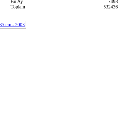
Bu Ay
7498
Toplam
532436