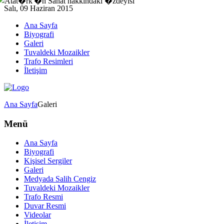
Salı, 09 Haziran 2015
Ana Sayfa
Biyografi
Galeri
Tuvaldeki Mozaikler
Trafo Resimleri
İletişim
Ana Sayfa
Galeri
Menü
Ana Sayfa
Biyografi
Kişisel Sergiler
Galeri
Medyada Salih Cengiz
Tuvaldeki Mozaikler
Trafo Resmi
Duvar Resmi
Videolar
İletişim